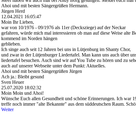
Meer haben wir auch mal bei Andy Borg gesungen. Meldet euch mal b
Ahoi und mit besten Sängergrüßen Hermann.
Jürgen Herd
12.04.2021
16:05:47
Moin Ihr Lieben,
war von 10/1976 - 09/1976 als 11er (Decksziege) auf der Neckar
gefahren, würde mich mal interessieren ob man auf diese Weise alte B
kommend im Norden hängen
geblieben.
Ich singe auch seit 12 Jahren bei uns in Lütjenburg im Shanty Chor,
und zwar in der Lütjenburger Liedertafel. Man kann uns auch über uns
liedertafel besuchen. Auch sind wir auf You Tube zu hören und zu seh
auch auf unserer Webseite unter dem Punkt: Aktuelles.
Ahoi und mit besten Sängergrüßen Jürgen
Ach ja.: Bleibt gesund
Sven Heuer
25.07.2020
18:02:32
Moin Moin und Ahoi!
Wünsche Euch allen Gesundheit und schöne Erinnerungen. Ich war 198
treffe noch immer "alte Bekannte" aus dem süddeutschen Raum. Sch
Weiter