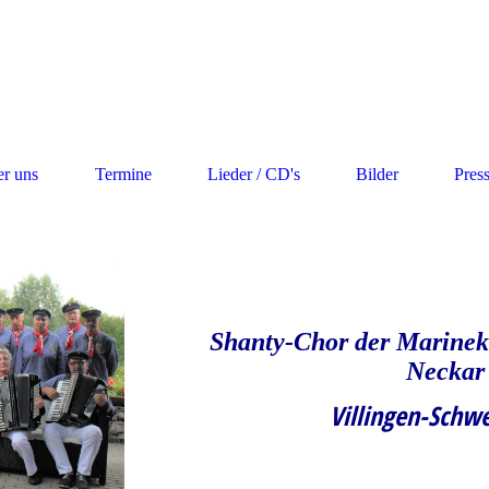
r uns
Termine
Lieder / CD's
Bilder
Pres
Shanty-Chor der Marineka
Neckar
Villingen-Schw