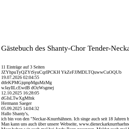
Gästebuch des Shanty-Chor Tender-Neck
11 Einträge auf 3 Seiten
JZYhpuTyQZYtSyuCqrIPCKH YkZeFJJMDLTQuwwCuOQUb
19.07.2026
02:04:55
dtfeKPMGjqmpMguMzMg
wJayIlLcEwdB dOzWsgmej
12.10.2025
16:28:05
dGIsLTwXgMfnk
Hermann Saeger
05.09.2025
14:04:32
Hallo Shanty's,
ich bin von den "Neckar-­Knurrhä­hnen.­ Ich singe auch seit 18 Jahren
Man kann uns auch über unsere Webseite, www.­dieneckarknurrhaehne.