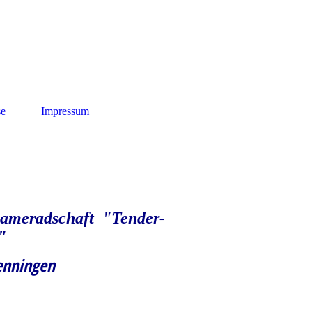
se
Impressum
meradschaft "Tender-
"
enningen