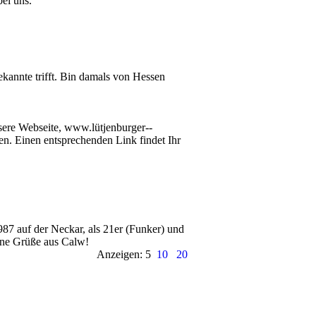
ei uns.
ekannte trifft. Bin damals von Hessen
ere Webseite, www.­lü­tjenburger-­
en. Einen entsprechenden Link findet Ihr
7 auf der Neckar, als 21er (Funker) und
öne Grüße aus Calw!
Anzeigen: 5
10
20